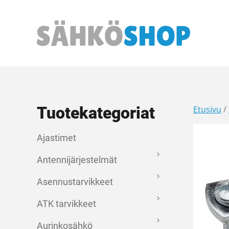
Päävalikko
Tuotekategoriat
Etusivu
/
Ajastimet
Antennijärjestelmät
Asennustarvikkeet
ATK tarvikkeet
Aurinkosähkö