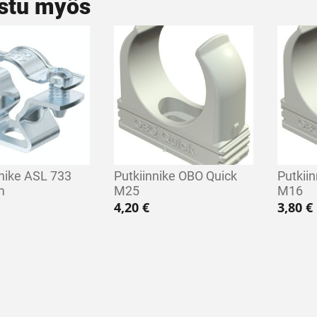
stu myös
nnike ASL 733
Putkiinnike OBO Quick
Putkii
m
M25
M16
4,20
€
3,80
€