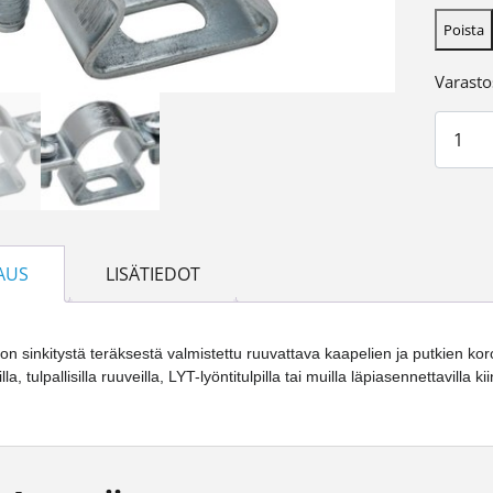
Poista
Varasto
Putkik
AUS
LISÄTIEDOT
on sinkitystä teräksestä valmistettu ruuvattava kaapelien ja putkien koro
lla, tulpallisilla ruuveilla, LYT-lyöntitulpilla tai muilla läpiasennettavilla kii