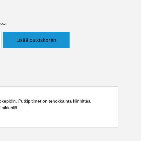
ssa
iinnike KOPI 24-29mm määrä
Lisää ostoskoriin
kepidin. Putkipitimet on tehokkainta kiinnittää
nnikkeillä.