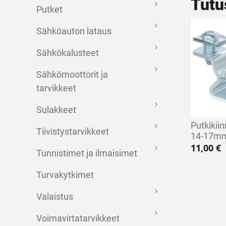
Tutu
Putket
Sähköauton lataus
Sähkökalusteet
Sähkömoottorit ja
tarvikkeet
Sulakkeet
Putkikii
Tiivistystarvikkeet
14-17m
11,00
€
Tunnistimet ja ilmaisimet
Turvakytkimet
Valaistus
Voimavirtatarvikkeet