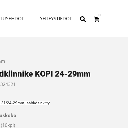
0
ITUSEHDOT
YHTEYSTIEDOT
9mm
kikiinnike KOPI 24-29mm
324321
 21/24-29mm, sähkösinkitty
uskoko
(10kpl)