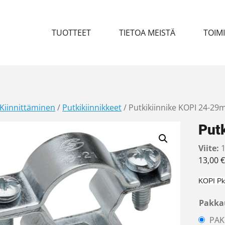
TUOTTEET
TIETOA MEISTÄ
TOIM
Kiinnittäminen
/
Putkikiinnikkeet
/ Putkikiinnike KOPI 24-2
Put
Viite:
1
13,00
€
KOPI Pk
Pakka
PAK 