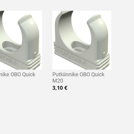
nnike OBO Quick
Putkiinnike OBO Quick
M20
3,10
€