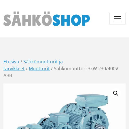
Päävalikko
Etusivu
/
Sähkömoottorit ja
tarvikkeet
/
Moottorit
/ Sähkömoottori 3kW 230/400V
ABB