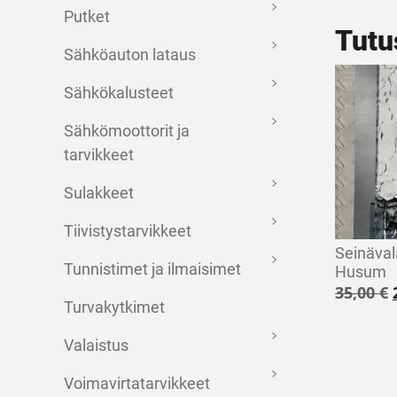
Putket
Tutu
Sähköauton lataus
Sähkökalusteet
Sähkömoottorit ja
tarvikkeet
Sulakkeet
Tiivistystarvikkeet
Seinäval
Tunnistimet ja ilmaisimet
Husum
35,00
€
Turvakytkimet
Valaistus
Voimavirtatarvikkeet