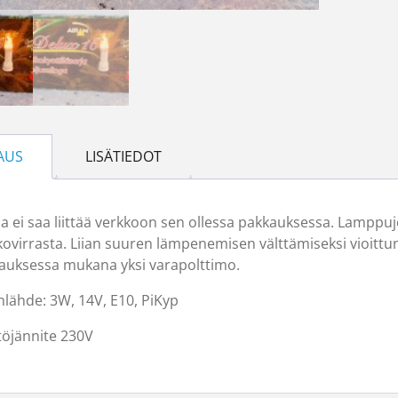
AUS
LISÄTIEDOT
a ei saa liittää verkkoon sen ollessa pakkauksessa. Lamppujen
kovirrasta. Liian suuren lämpenemisen välttämiseksi vioittu
auksessa mukana yksi varapolttimo.
nlähde: 3W, 14V, E10, PiKyp
töjännite 230V