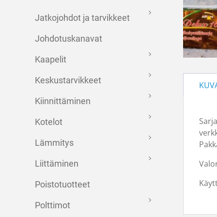
Jatkojohdot ja tarvikkeet
Johdotuskanavat
Kaapelit
Keskustarvikkeet
KUV
Kiinnittäminen
Sarja
Kotelot
verk
Lämmitys
Pakk
Liittäminen
Valo
Käyt
Poistotuotteet
Polttimot