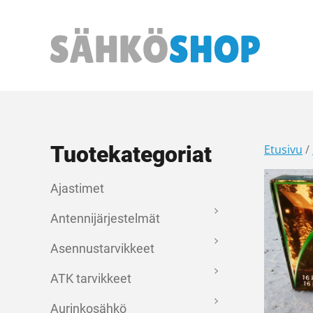
Päävalikko
Tuotekategoriat
Etusivu
/
Ajastimet
Antennijärjestelmät
Asennustarvikkeet
ATK tarvikkeet
Aurinkosähkö