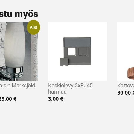
stu myös
Ale!
aisin Marksjöld
Keskiölevy 2xRJ45
Kattova
harmaa
30,00
Alkuperäinen hinta oli: 35,00 €.
Nykyinen hinta on: 25,00 €.
25,00
€
3,00
€