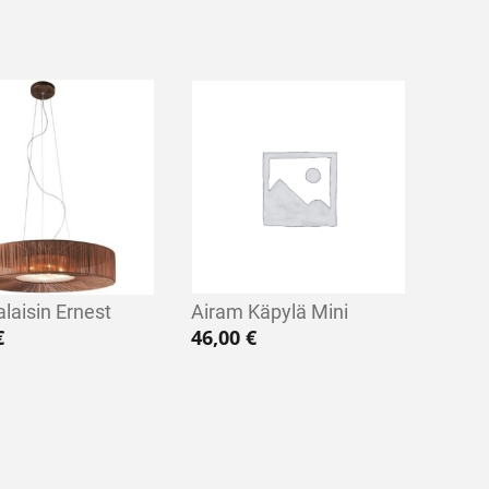
laisin Ernest
Airam Käpylä Mini
€
46,00
€