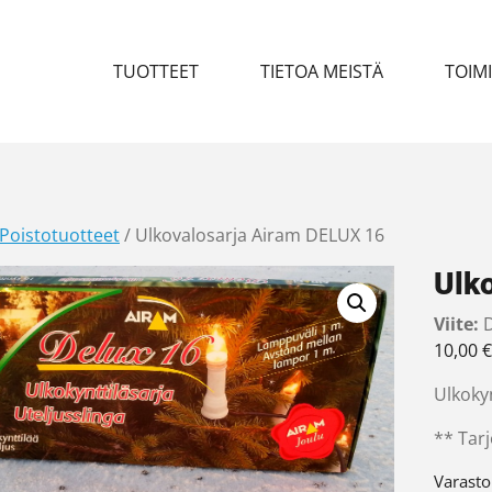
TUOTTEET
TIETOA MEISTÄ
TOIM
Poistotuotteet
/ Ulkovalosarja Airam DELUX 16
Ulk
Viite:
D
10,00
€
Ulkokyn
** Tarj
Varasto