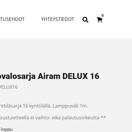
0
ITUSEHDOT
YHTEYSTIEDOT
ovalosarja Airam DELUX 16
ELUX16
ttiläsarja 16 kynttilällä. Lamppuväli 1m.
oustuotteella ei vaihto- eikä palautusoikeutta **
 loppu