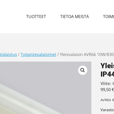
TUOTTEET
TIETOA MEISTÄ
TOIM
Valaistus
/
Työpistevalaisimet
/ Yleisvalaisin AVR66 10W/83
Yle
IP4
Viite:
4
99,50
€
AVR66 I
Varasto