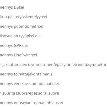
ennys DSI:
ei
ltuu päätetyöskentelyyn:
ei
ennys potentiometri:
ei
äisysuojan tyyppi:
ei ole
mennys GPRS:
ei
ennys LineSwitch:
ei
n jakautuminen (symmetrinen/epäsymmetrinen):
symmetri
ennys toimittajakohtainen:
ei
ennys verkkovirtamodulaatio:
ei
n suunta (suora/epäsuora):
suora
ennys nousevan reunan ohjaus:
ei