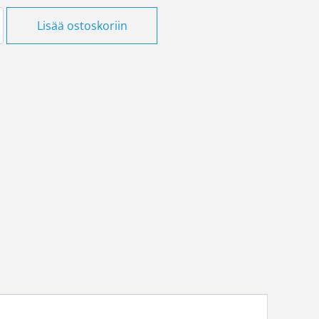
alaisin AVR66 10W/830 IP44 JONO määrä
Lisää ostoskoriin