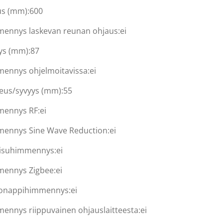
us (mm):
600
ennys laskevan reunan ohjaus:
ei
ys (mm):
87
ennys ohjelmoitavissa:
ei
eus/syvyys (mm):
55
ennys RF:
ei
ennys Sine Wave Reduction:
ei
isuhimmennys:
ei
ennys Zigbee:
ei
onappihimmennys:
ei
ennys riippuvainen ohjauslaitteesta:
ei