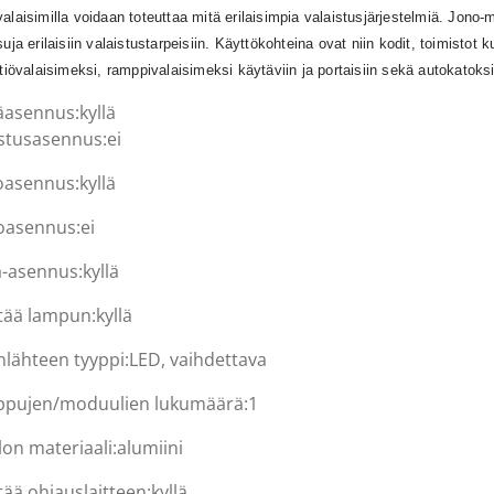
alaisimilla voidaan toteuttaa mitä erilaisimpia valaistusjärjestelmiä. Jono-m
suja erilaisiin valaistustarpeisiin. Käyttökohteina ovat niin kodit, toimistot
ttiövalaisimeksi, ramppivalaisimeksi käytäviin ja portaisiin sekä autokatoksii
äasennus:
kyllä
stusasennus:
ei
oasennus:
kyllä
asennus:
ei
a-asennus:
kyllä
ltää lampun:
kyllä
nlähteen tyyppi:
LED, vaihdettava
pujen/moduulien lukumäärä:
1
lon materiaali:
alumiini
tää ohjauslaitteen:
kyllä