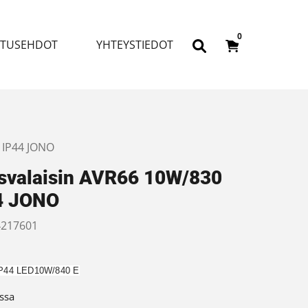
0
ITUSEHDOT
YHTEYSTIEDOT
0 IP44 JONO
isvalaisin AVR66 10W/830
4 JONO
217601
P44 LED10W/840 E
ssa