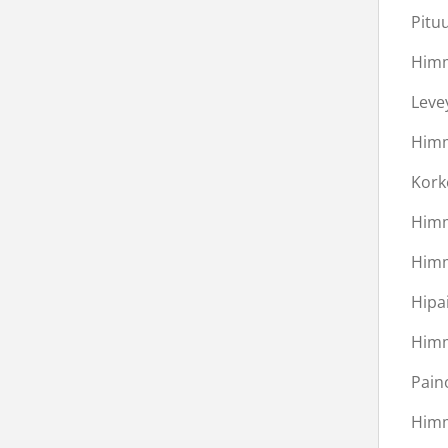
Pitu
Himm
Leve
Himm
Kork
Himm
Himm
Hipa
Himm
Pain
Himm