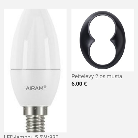
Peitelevy 2 os musta
6,00
€
LED-lamppu 5,5W/830