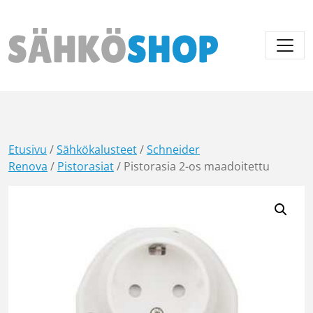
Päävalikko
Etusivu
/
Sähkökalusteet
/
Schneider
Renova
/
Pistorasiat
/ Pistorasia 2-os maadoitettu