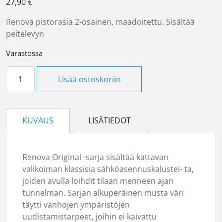
27,90
€
Renova pistorasia 2-osainen, maadoitettu. Sisältää
peitelevyn
Varastossa
Pistorasia 2-os maadoitettu määrä
Lisää ostoskoriin
KUVAUS
LISÄTIEDOT
Renova Original ‑sarja sisältää kattavan
valikoiman klassisia sähköasennuskalustei‑ ta,
joiden avulla loihdit tilaan menneen ajan
tunnelman. Sarjan alkuperäinen musta väri
täytti vanhojen ympäristöjen
uudistamistarpeet, joihin ei kaivattu