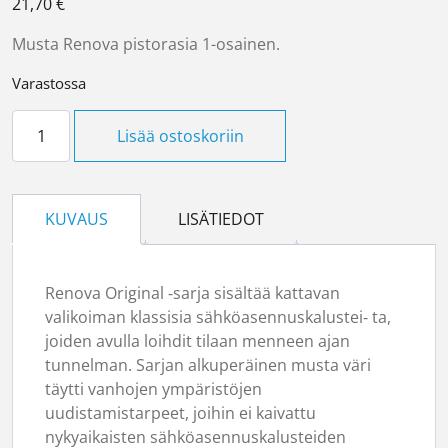
21,70
€
Musta Renova pistorasia 1-osainen.
Varastossa
Pistorasia 1-os musta määrä
Lisää ostoskoriin
KUVAUS
LISÄTIEDOT
Renova Original ‑sarja sisältää kattavan
valikoiman klassisia sähköasennuskalustei‑ ta,
joiden avulla loihdit tilaan menneen ajan
tunnelman. Sarjan alkuperäinen musta väri
täytti vanhojen ympäristöjen
uudistamistarpeet, joihin ei kaivattu
nykyaikaisten sähköasennuskalusteiden