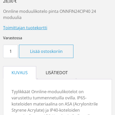
28,00
€
Onnline moduulikotelo pinta ONNFIN24CIP40 24
moduulia
Toimittajan tuotekortti
Varastossa
Moduulikotelo pinta 287 x 361 määrä
Lisää ostoskoriin
KUVAUS
LISÄTIEDOT
Tyylikkäät Onnline-moduulikotelot on
varustettu tummennetuilla ovilla. IP65-
koteloiden materiaalina on ASA (Acrylonitrile
Styrene Acrylate) ja IP40-koteloiden