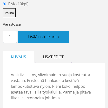
PAK (10kpl)
Poista
Varastossa
Rengasliitin 6mm sininen määrä
Lisää ostoskoriin
KUVAUS
LISÄTIEDOT
Vesitiivis liitos, ylivoimainen suoja kosteutta
vastaan. Eristeenä hankausta kestävä
lämpökutistuva nylon. Pieni koko, helppo
asetaa tavallisilla työkaluilla. Varma ja pitävä
liitos, ei irronneita johtimia.