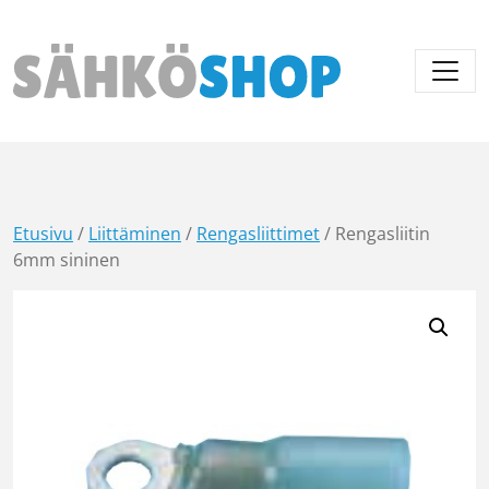
Päävalikko
Etusivu
/
Liittäminen
/
Rengasliittimet
/ Rengasliitin
6mm sininen