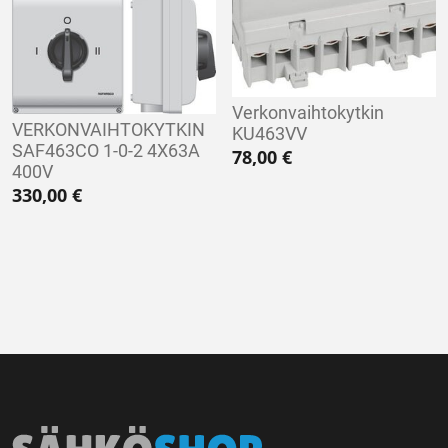
Verkonvaihtokytkin
VERKONVAIHTOKYTKIN
KU463VV
SAF463CO 1-0-2 4X63A
78,00
€
400V
330,00
€