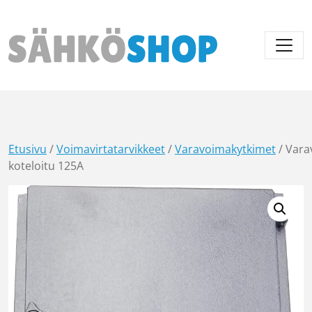
Päävalikko
Etusivu
/
Voimavirtatarvikkeet
/
Varavoimakytkimet
/ Vara
koteloitu 125A