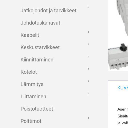
Jatkojohdot ja tarvikkeet
Johdotuskanavat
Kaapelit
Keskustarvikkeet
Kiinnittäminen
Kotelot
Lämmitys
KUV
Liittäminen
Poistotuotteet
Asenn
Sisäl
Polttimot
ja va