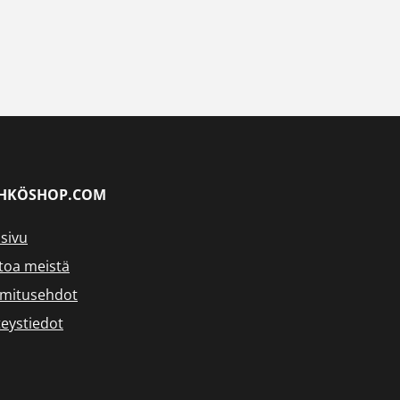
HKÖSHOP.COM
sivu
toa meistä
imitusehdot
eystiedot