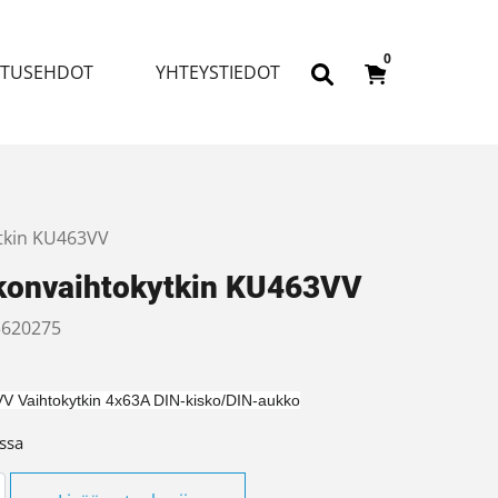
0
ITUSEHDOT
YHTEYSTIEDOT
tkin KU463VV
konvaihtokytkin KU463VV
620275
V Vaihtokytkin 4x63A DIN-kisko/DIN-aukko
ssa
vaihtokytkin KU463VV määrä