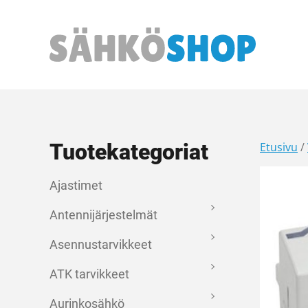
Päävalikko
Tuotekategoriat
Etusivu
/
Ajastimet
Antennijärjestelmät
Asennustarvikkeet
ATK tarvikkeet
Aurinkosähkö