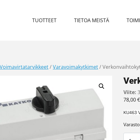
TUOTTEET
TIETOA MEISTÄ
TOIM
Voimavirtatarvikkeet
/
Varavoimakytkimet
/ Verkonvaihtoky
Ver
Viite:
3
78,00
€
KU463 V
Varasto
Verkon