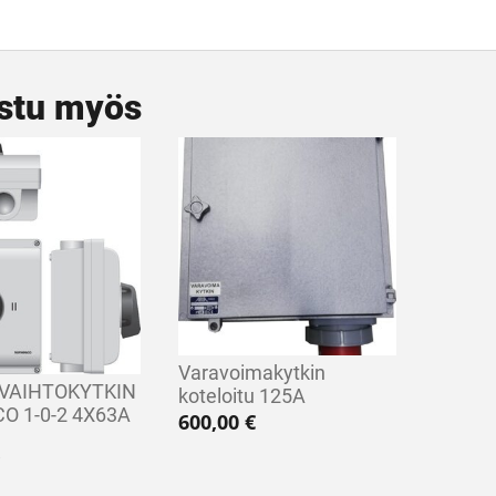
stu myös
Varavoimakytkin
VAIHTOKYTKIN
koteloitu 125A
O 1-0-2 4X63A
600,00
€