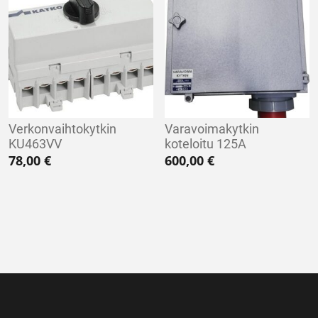
Verkonvaihtokytkin
Varavoimakytkin
KU463VV
koteloitu 125A
78,00
€
600,00
€