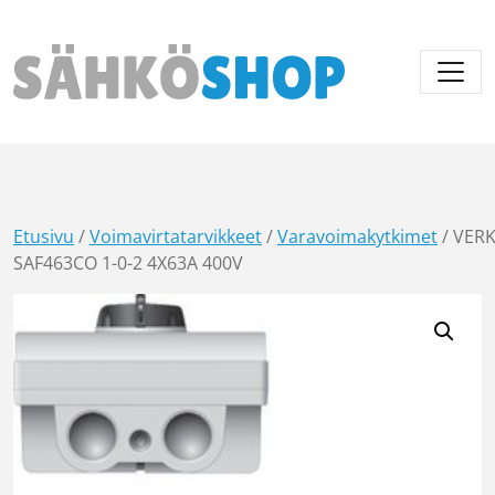
Päävalikko
Etusivu
/
Voimavirtatarvikkeet
/
Varavoimakytkimet
/ VER
SAF463CO 1-0-2 4X63A 400V