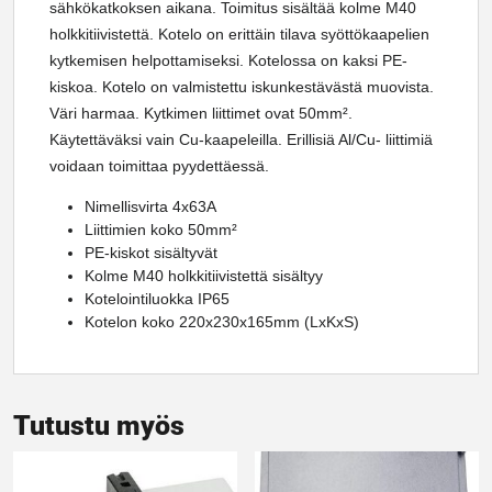
sähkökatkoksen aikana. Toimitus sisältää kolme M40
holkkitiivistettä. Kotelo on erittäin tilava syöttökaapelien
kytkemisen helpottamiseksi. Kotelossa on kaksi PE-
kiskoa. Kotelo on valmistettu iskunkestävästä muovista.
Väri harmaa. Kytkimen liittimet ovat 50mm².
Käytettäväksi vain Cu-kaapeleilla. Erillisiä Al/Cu- liittimiä
voidaan toimittaa pyydettäessä.
Nimellisvirta 4x63A
Liittimien koko 50mm²
PE-kiskot sisältyvät
Kolme M40 holkkitiivistettä sisältyy
Kotelointiluokka IP65
Kotelon koko 220x230x165mm (LxKxS)
Tutustu myös