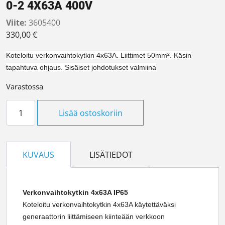
0-2 4X63A 400V
Viite:
3605400
330,00
€
Koteloitu verkonvaihtokytkin 4x63A. Liittimet 50mm². Käsin
tapahtuva ohjaus. Sisäiset johdotukset valmiina
Varastossa
VERKONVAIHTOKYTKIN SAF463CO 1-0-2 4X63A 400V määr
Lisää ostoskoriin
KUVAUS
LISÄTIEDOT
Verkonvaihtokytkin 4x63A IP65
Koteloitu verkonvaihtokytkin 4x63A käytettäväksi
generaattorin liittämiseen kiinteään verkkoon