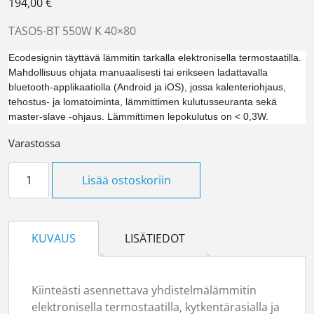
194,00
€
TASO5-BT 550W K 40×80
Ecodesignin täyttävä lämmitin tarkalla elektronisella termostaatilla.
Mahdollisuus ohjata manuaalisesti tai erikseen ladattavalla
bluetooth-applikaatiolla (Android ja iOS), jossa kalenteriohjaus,
tehostus- ja lomatoiminta, lämmittimen kulutusseuranta sekä
master-slave -ohjaus. Lämmittimen lepokulutus on < 0,3W.
Varastossa
Ensto TASO5 -BT 550W määrä
Lisää ostoskoriin
KUVAUS
LISÄTIEDOT
Kiinteästi asennettava yhdistelmälämmitin
elektronisella termostaatilla, kytkentärasialla ja