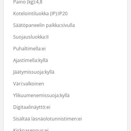
Paino (kg):
4,8
Kotelointiluokka (IP):
IP20
Säätöpaneelin paikka:
sivulla
Suojausluokka:
II
Puhaltimella:
ei
Ajastimella:
kyllä
Jäätymissuoja:
kyllä
Väri:
valkoinen
Ylikuumenemissuoja:
kyllä
Digitaalinäyttö:
ei
Sisältää läsnäolotunnistimen:
ei
Kiskoasennus:
ei