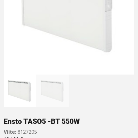
Ensto TASO5 -BT 550W
Viite:
8127205