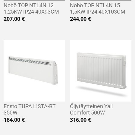
Nobö TOP NTL4N 12
Nobö TOP NTL4N 15
1,25KW IP24 40X93CM
1,5KW IP24 40X103CM
207,00
€
244,00
€
Ensto TUPA LISTA-BT
Öljytäytteinen Yali
350W
Comfort 500W
184,00
€
316,00
€