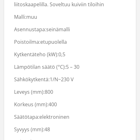
liitoskaapelilla. Soveltuu kuiviin tiloihin
Malli:
muu
Asennustapa:
seinämalli
Poistoilma:
etupuolella
Kytkentäteho (kW):
0,5
Lämpötilan säätö (°C):
5 – 30
Sähkökytkentä:
1/N~230 V
Leveys (mm):
800
Korkeus (mm):
400
Säätötapa:
elektroninen
Syvyys (mm):
48