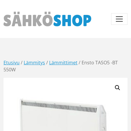
Päävalikko
Etusivu
/
Lämmitys
/
Lämmittimet
/ Ensto TASO5 -BT
550W